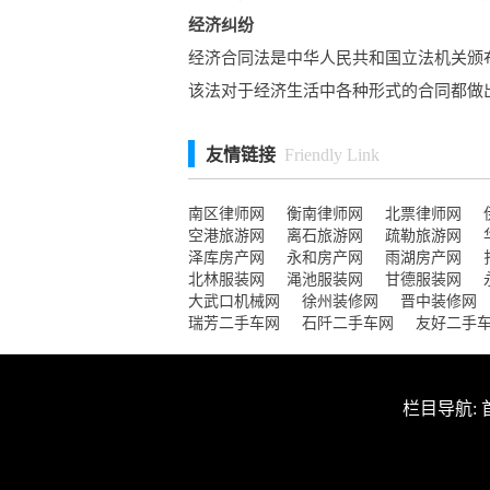
经济纠纷
经济合同法是中华人民共和国立法机关颁
该法对于经济生活中各种形式的合同都做出了
友情链接
Friendly Link
南区律师网
衡南律师网
北票律师网
空港旅游网
离石旅游网
疏勒旅游网
泽库房产网
永和房产网
雨湖房产网
北林服装网
渑池服装网
甘德服装网
大武口机械网
徐州装修网
晋中装修网
瑞芳二手车网
石阡二手车网
友好二手
栏目导航: