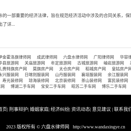
布的一部重要的经济法律，旨在规范经济活动中涉及的合同关系，保
详...
伊金霍洛旗律师网
成武律师网
六盘水律师网
广阳律师网
华容
华县旅游网
关庙旅游网
牟定旅游网
古城旅游网
岫岩旅游网
扎赉特旗房产网
莫旗房产网
太仓房产网
稻城房产网
皇姑房产
永兴服装网
日喀则服装网
山丹服装网
襄垣服装网
余江服装网
寿光装修网
琼海装修网
北京装修网
茶山装修网
富民装修网
车网
博湖二手车网
宝安二手车网
昭苏二手车网
博乐二手车网
首页
|
刑事辩护
|
婚姻家庭
|
经济纠纷
|
资讯动态
|
意见建议
|
联系我
2023 版权所有 © 六盘水律师网
http://www.wandaxingye.cn