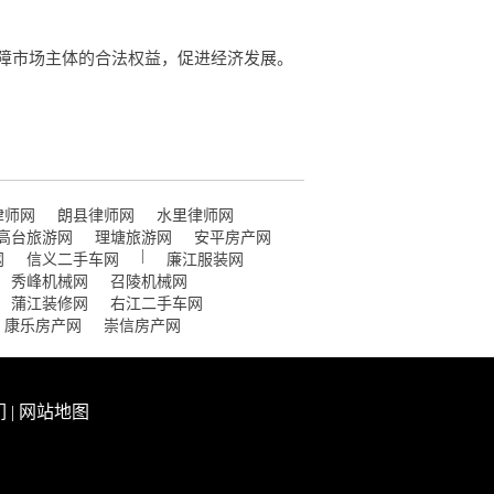
障市场主体的合法权益，促进经济发展。
律师网
朗县律师网
水里律师网
高台旅游网
理塘旅游网
安平房产网
|
网
信义二手车网
廉江服装网
秀峰机械网
召陵机械网
蒲江装修网
右江二手车网
康乐房产网
崇信房产网
们
|
网站地图