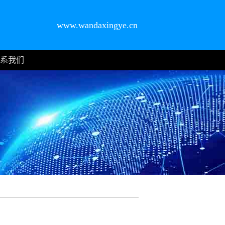
www.wandaxingye.cn
系我们